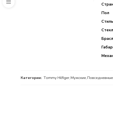
Стра
Пол
Стил
Стек
Брас
Габа
Меха
Категории:
Tommy Hilfiger
,
Мужские
,
Повседневные