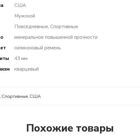
на
США
Мужской
ь
Повседневные, Спортивные
ло
минеральное повышенной прочности
лет
силиконовый ремень
риты
43 мм
низм
кварцевый
,
Спортивные
,
США
Похожие товары