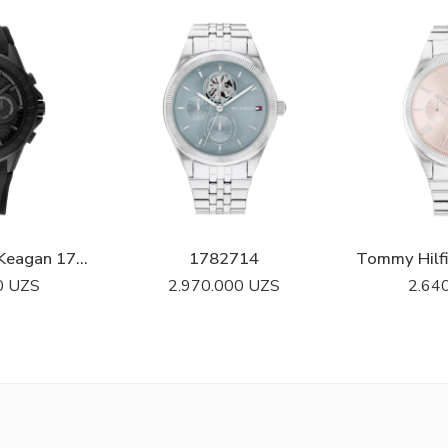
Tommy Hilfiger Keagan 1791861
1782714
Tommy Hilf
0
UZS
2.970.000
UZS
2.64