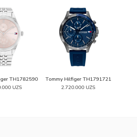
iger TH1782590
Tommy Hilfiger TH1791721
Tommy
0.000
UZS
2.720.000
UZS