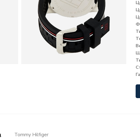
Ц
Ц
Ц
Ф
Т
Т
В
Ш
Т
С
Г
д
Tommy Hilfiger