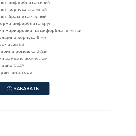
вет циферблата
синий
вет корпуса
стальной
вет браслета
черный
орма циферблата
круг
ип маркировки на циферблате
метки
олщина корпуса 9
мм
ес часов
88
ирина ремешка
22мм
ип замка
классический
трана
США
арантия
2 года
ЗАКАЗАТЬ