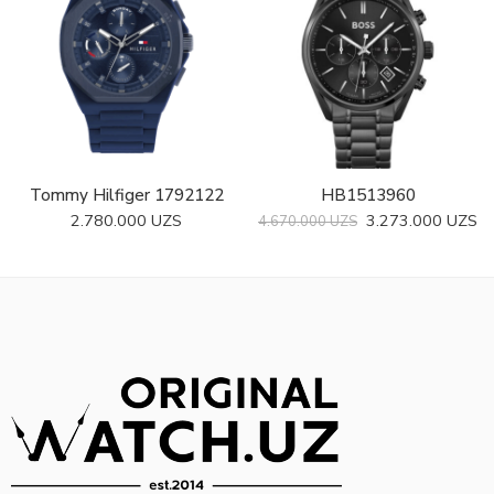
Tommy Hilfiger 1792122
HB1513960
2.780.000
UZS
3.273.000
UZS
4.670.000
UZS