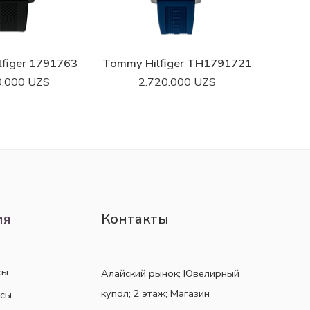
figer 1791763
Tommy Hilfiger TH1791721
Tommy 
0.000
UZS
2.720.000
UZS
ия
Контакты
сы
Алайский рынок; Ювелирный
купол; 2 этаж; Магазин
асы