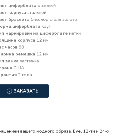
вет циферблата
розовый
вет корпуса
стальной
вет браслета
биколор сталь золото
орма циферблата
круг
ип маркировки на циферблате
метки
олщина корпуса 12
мм
ес часов
88
ирина ремешка
12 мм
ип замка
застежка
трана
США
арантия
2 года
ЗАКАЗАТЬ
рашением вашего модного образа.
Eve.
12-ти и 24-х