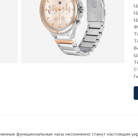
Ц
Ц
Ц
Ф
Т
Т
В
Ш
Т
С
Г
менные функциональные часы несомненно станут настоящим ук