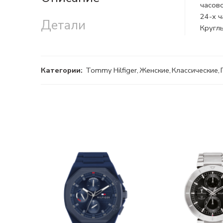
часов
24-х 
Детали
Круглы
Категории:
Tommy Hilfiger
,
Женские
,
Классические
,