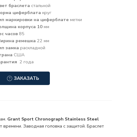
вет браслета
стальной
орма циферблата
круг
ип маркировки на циферблате
метки
олщина корпуса 10
мм
ес часов
85
ирина ремешка
22 мм
ип замка
раскладной
трана
США
арантия
2 года
ЗАКАЗАТЬ
нам.
Grant Sport Chronograph Stainless Steel
т
времени. Заводная головка с защитой. Браслет