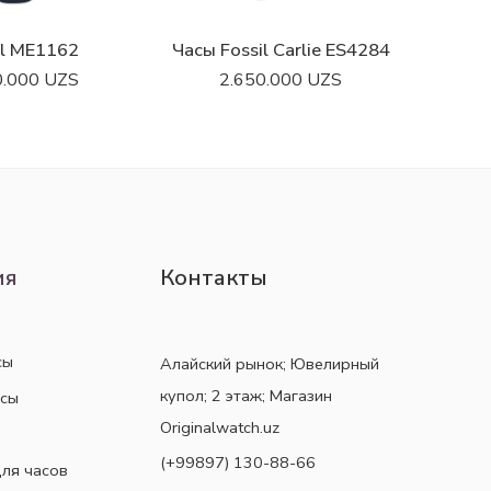
il ME1162
Часы Fossil Carlie ES4284
0.000
UZS
2.650.000
UZS
ия
Контакты
сы
Алайский рынок; Ювелирный
купол; 2 этаж; Магазин
асы
Originalwatch.uz
(+99897) 130-88-66
ля часов