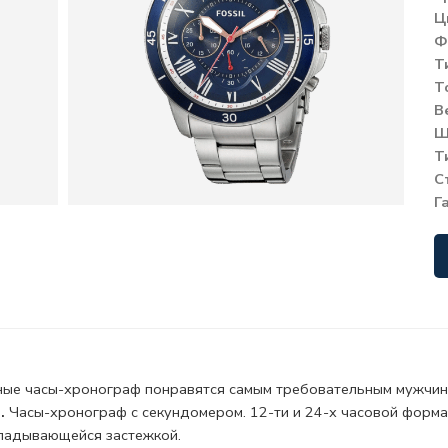
Ц
Ф
Т
Т
В
Ш
Т
С
Г
ные часы-хронограф понравятся самым требовательным мужчи
.
Часы-хронограф
с секундомером.
12-ти и 24-х часовой форма
ладывающейся застежкой.