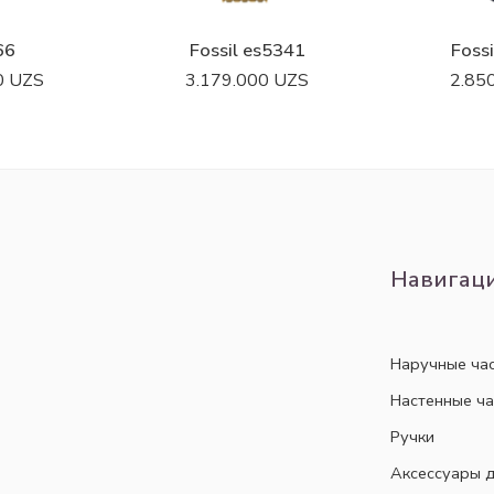
66
Fossil es5341
Foss
0
UZS
3.179.000
UZS
2.85
Навигац
Наручные ча
Настенные ч
Ручки
Аксессуары д