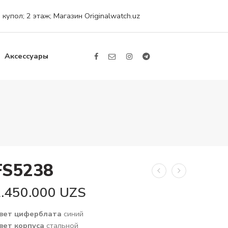
упол; 2 этаж; Магазин Originalwatch.uz
Аксессуары
FS5238
2.450.000
UZS
вет циферблата
синий
вет корпуса
стальной