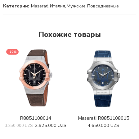
Категории:
Maserati
,
Италия
,
Мужские
,
Повседневные
Похожие товары
-10%
R8851108014
Maserati R8851108015
2.925.000
UZS
4.650.000
UZS
3.250.000
UZS