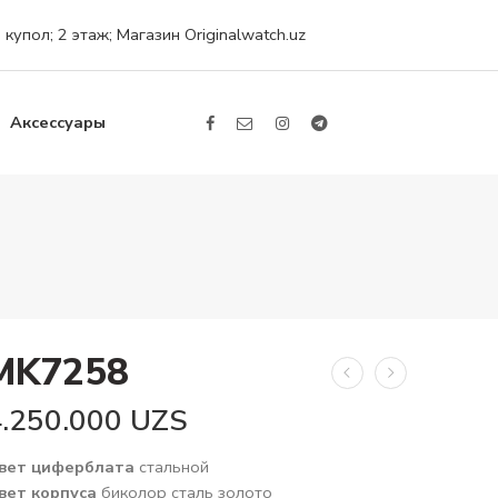
упол; 2 этаж; Магазин Originalwatch.uz
Аксессуары
MK7258
4.250.000
UZS
вет циферблата
стальной
вет корпуса
биколор сталь золото