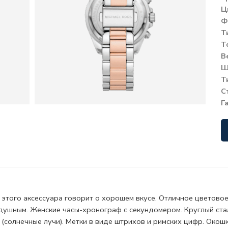
Ц
Ф
Т
Т
В
Ш
Т
С
Г
этого аксессуара говорит о хорошем вкусе. Отличное цветовое
душным. Женские часы-хронограф с секундомером. Круглый ста
 (солнечные лучи). Метки в виде штрихов и римских цифр. Окош