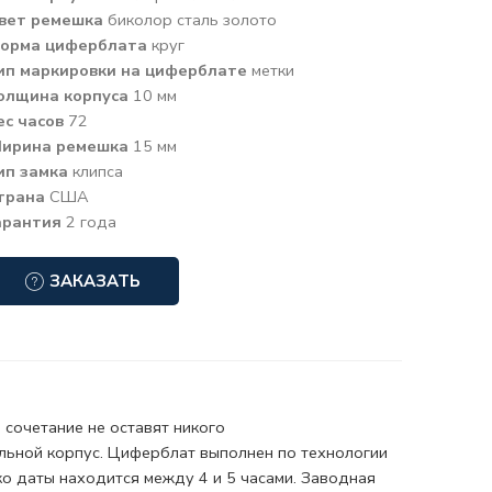
вет ремешка
биколор сталь золото
орма циферблата
круг
ип маркировки на циферблате
метки
олщина корпуса
10 мм
ес часов
72
ирина ремешка
15 мм
ип замка
клипса
трана
США
арантия
2 года
ЗАКАЗАТЬ
 сочетание не оставят никого
льной корпус. Циферблат выполнен по технологии
ко даты находится между 4 и 5 часами. Заводная