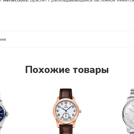
у.
Reflections.
Браслет с
раскладывающейся застежкой.
Имеется
рия
Похожие товары