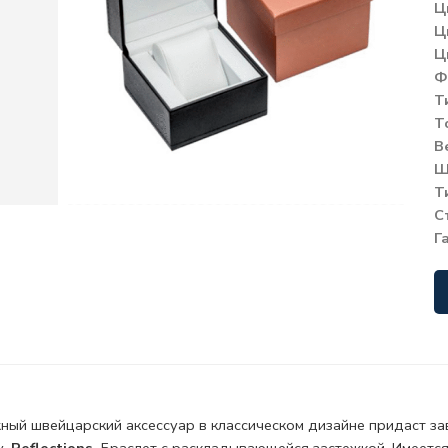
Ц
Ц
Ц
Ф
Т
Т
В
Ш
Т
С
Г
ный швейцарский аксессуар в классическом дизайне придаст з