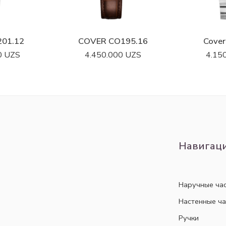
201.12
COVER CO195.16
Cover
0
UZS
4.450.000
UZS
4.15
Навигац
Наручные ча
Настенные ч
Ручки