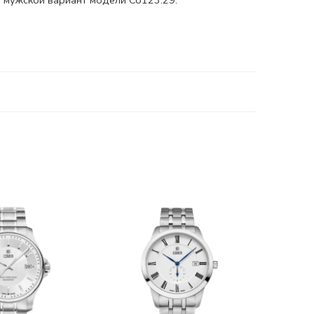
 мужской вариант модели Co123.29.