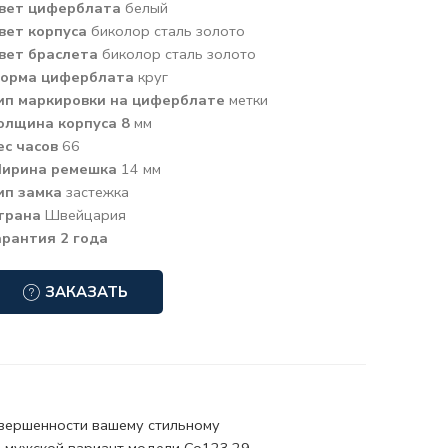
вет циферблата
белый
вет корпуса
биколор сталь золото
вет браслета
биколор сталь золото
орма циферблата
круг
ип маркировки на циферблате
метки
олщина корпуса 8
мм
ес часов
66
ирина ремешка
14 мм
ип замка
застежка
трана
Швейцария
арантия 2 года
ЗАКАЗАТЬ
авершенности вашему стильному