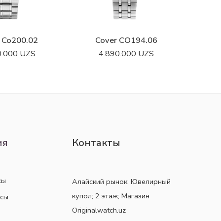
 Co200.02
Cover CO194.06
C
0.000
UZS
4.890.000
UZS
ия
Контакты
сы
Алайский рынок; Ювелирный
купол; 2 этаж; Магазин
асы
Originalwatch.uz