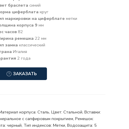
вет браслета
синий
орма циферблата
круг
ип маркировки на циферблате
метки
олщина корпуса 9
мм
ес часов
82
ирина ремешка
22 мм
ип замка
классический
трана
Италия
арантия
2 года
ЗАКАЗАТЬ
атериал корпуса: Сталь, Цвет: Стальной, Вставки:
Минеральное с сапфировым покрытием, Ремешок:
а: черный, Тип индексов: Метки, Водозащита: 5