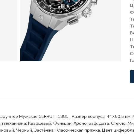
Ц
Ф
Т
Т
В
Ш
Т
С
Г
аручные Мужские CERRUTI 1881 , Размер корпуса: 44×50,5 мм, М
ип механизма: Кварцевый, Функции: Хронограф, дата, Стекло: 
новый, Черный, Застёжка: Классическая пряжка, Цвет циферблат