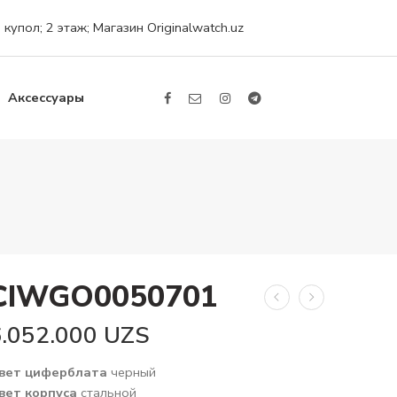
упол; 2 этаж; Магазин Originalwatch.uz
Аксессуары
CIWGO0050701
6.052.000
UZS
вет циферблата
черный
вет корпуса
стальной