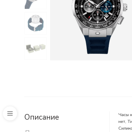
Часы н
Описание
нет, Т
Силико