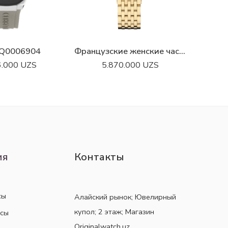
Q0006904
Французские женские часы Cerruti 1881 Norcia CIWLG0008804
C
6.000
UZS
5.870.000
UZS
ия
Контакты
сы
Алайский рынок; Ювелирный
купол; 2 этаж; Магазин
асы
Originalwatch.uz