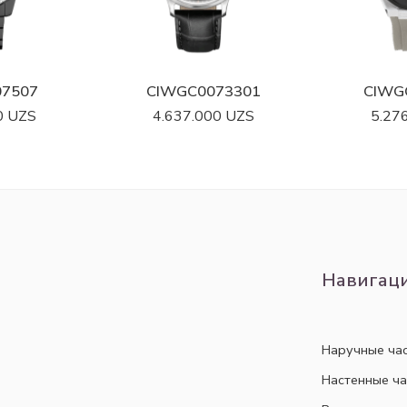
07507
CIWGC0073301
CIWG
0
UZS
4.637.000
UZS
5.27
Навигац
Наручные ча
Настенные ч