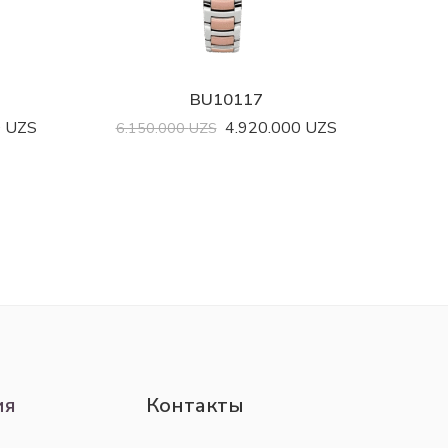
BU10117
0
UZS
4.920.000
UZS
6.150.000
UZS
ия
Контакты