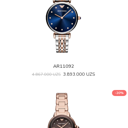
AR11092
3.893.000
UZS
4.867.000
UZS
-20%