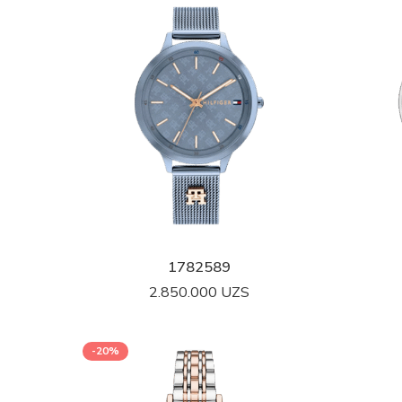
1782589
2.850.000
UZS
-20%