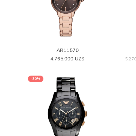
AR11570
4.765.000
UZS
5.27
-30%