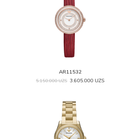
AR11532
3.605.000
UZS
5.150.000
UZS