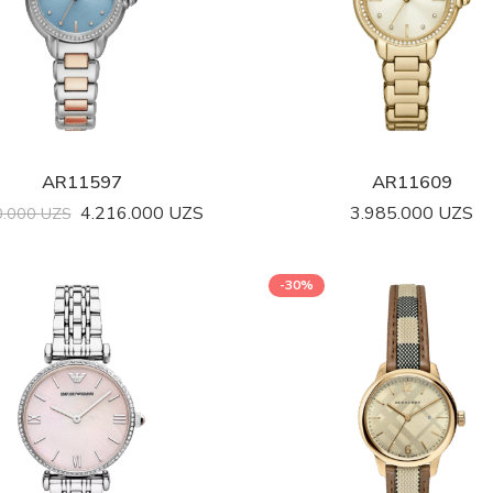
AR11597
AR11609
4.216.000
UZS
3.985.000
UZS
0.000
UZS
-30%