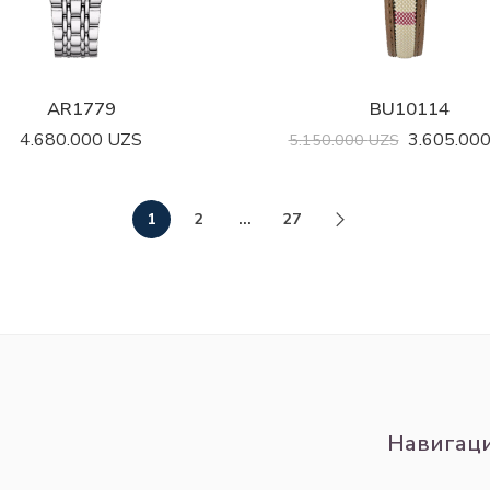
AR1779
BU10114
4.680.000
UZS
3.605.00
5.150.000
UZS
1
2
…
27
Навигац