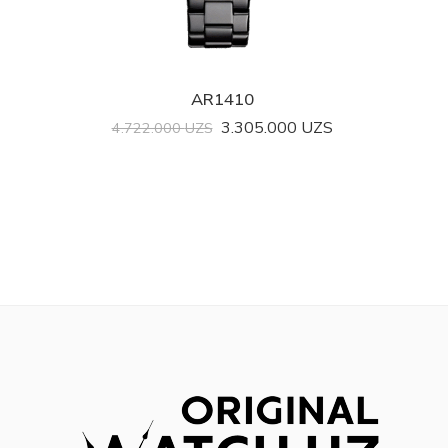
AR1410
3.305.000
UZS
4.722.000
UZS