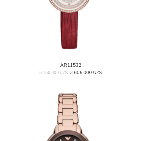
AR11532
3.605.000
UZS
5.150.000
UZS