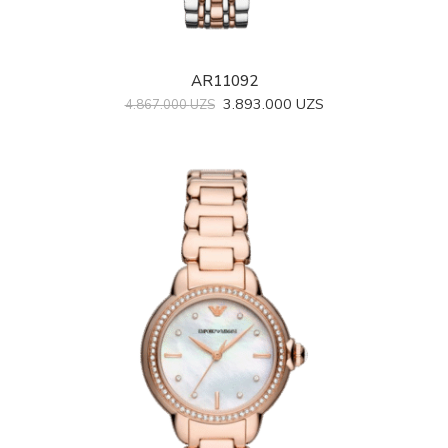
AR11092
3.893.000
UZS
4.867.000
UZS