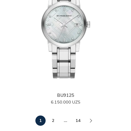
BU9125
6.150.000
UZS
1
2
…
14