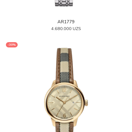
AR1779
4.680.000
UZS
-30%