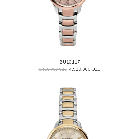
BU10117
4.920.000
UZS
6.150.000
UZS