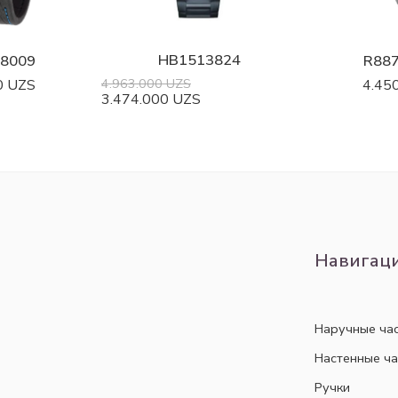
HB1513824
8009
R88
4.963.000
UZS
0
UZS
4.45
3.474.000
UZS
Навигац
Наручные ча
Настенные ч
Ручки