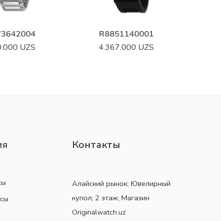
73642004
R8851140001
0.000
UZS
4.367.000
UZS
ия
Контакты
сы
Алайский рынок; Ювелирный
купол; 2 этаж; Магазин
асы
Originalwatch.uz