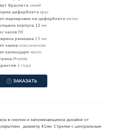
вет браслета
синий
орма циферблата
круг
ип маркировки на циферблате
метки
олщина корпуса 12
мм
ес часов
88
ирина ремешка
23 мм
ип замка
классическая
ип календаря
число
трана
Италия
арантия
2 года
ЗАКАЗАТЬ
асы в смелом и запоминающемся дизайне от
покрытием , диаметр 41мм. Стрелки с центральным