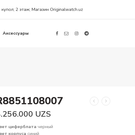
упол; 2 этаж; Магазин Originalwatch.uz
Аксессуары
R8851108007
4.256.000
UZS
вет циферблата
черный
вет корпуса
синий