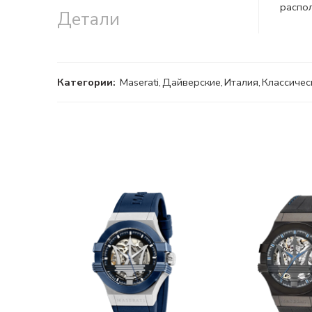
распол
Детали
Категории:
Maserati
,
Дайверские
,
Италия
,
Классичес