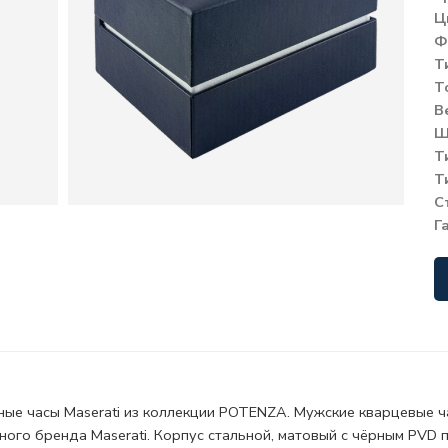
Ц
Ф
Т
Т
В
Ш
Т
Т
С
Г
ные часы Maserati из коллекции POTENZA. Мужские кварцевые ч
ного бренда Maserati. Корпус стальной, матовый с чёрным PVD 