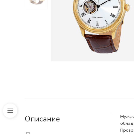
Мужски
Описание
облад
Прозра