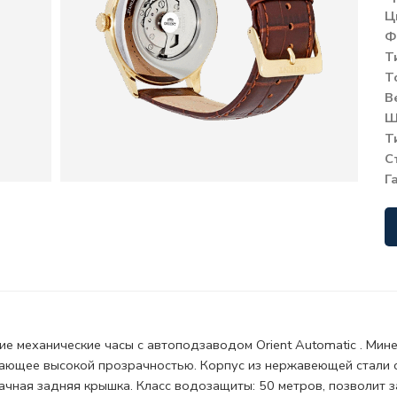
Ц
Ф
Т
Т
В
Ш
Т
С
Г
е механические часы с автоподзаводом Orient Automatic .
Мине
ающее высокой прозрачностью. Корпус из нержавеющей стали 
чная задняя крышка. Класс водозащиты: 50 метров, позволит з