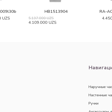
r0009l30b
HB1513904
RA-A
0
UZS
5.137.000
UZS
4.45
4.109.000
UZS
Навигац
Наручные ча
Настенные ч
Ручки
Аксессуары д