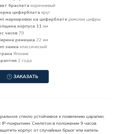
вет браслета
коричневый
орма циферблата
круг
ип маркировки на циферблате
римские цифры
олщина корпуса 11
мм
ес часов
79
ирина ремешка
22 мм
ип замка
классический
трана
Япония
арантия
2 года
ЗАКАЗАТЬ
ральное стекло
устойчивое к появлению царапин,
с
IP-покрытием
. Скелетон в положении 9 часов.
ащитить корпус от случайных брызг или капель