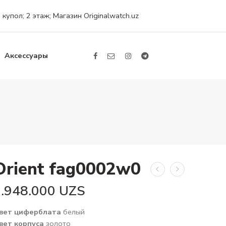
упол; 2 этаж; Магазин Originalwatch.uz
Аксессуары
Orient fag0002w0
3.948.000
UZS
вет циферблата
белый
вет корпуса
золото