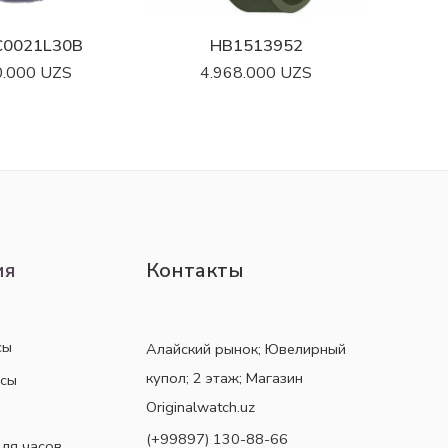
C0021L30B
HB1513952
0.000
UZS
4.968.000
UZS
ия
Контакты
сы
Алайский рынок; Ювелирный
купол; 2 этаж; Магазин
асы
Originalwatch.uz
(+99897) 130-88-66
ля часов