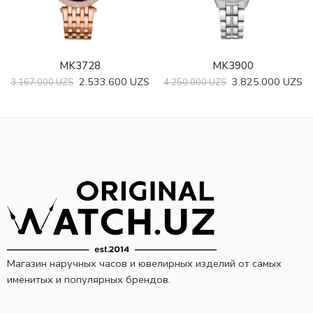
MK3728
MK3900
Нару
2.533.600
UZS
3.825.000
UZS
3.167.000
UZS
4.250.000
UZS
Магазин наручных часов и ювелирных изделий от самых
именитых и популярных брендов.