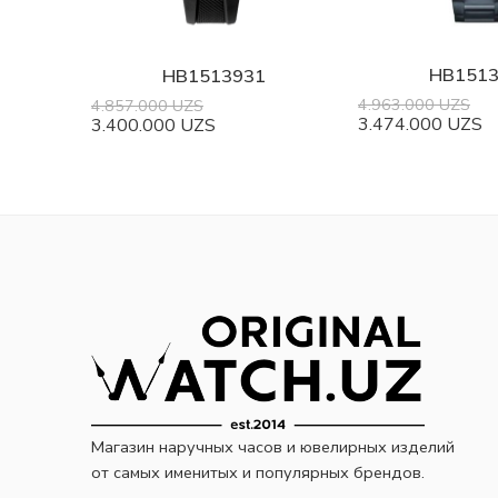
HB1513
HB1513931
4.963.000
UZS
4.857.000
UZS
3.474.000
UZS
3.400.000
UZS
Магазин наручных часов и ювелирных изделий
от самых именитых и популярных брендов.