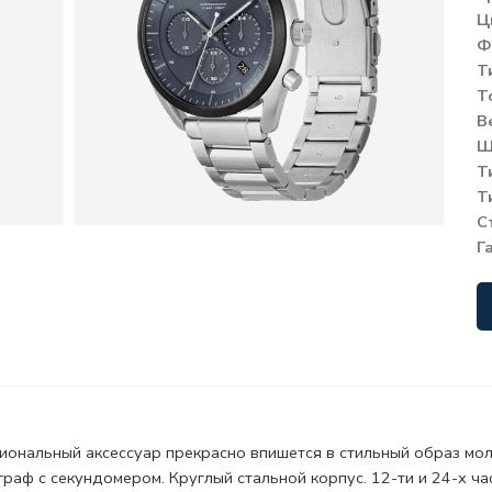
Ц
Ф
Т
Т
В
Ш
Т
Т
С
Г
иональный аксессуар прекрасно впишется в стильный образ мо
граф с секундомером. Круглый стальной корпус.
12-ти и 24-х ч