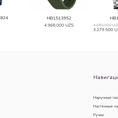
824
HB1513952
HB
4.968.000
UZS
4.685.000
UZ
3.279.500
U
Навигац
Наручные ча
Настенные ч
Ручки