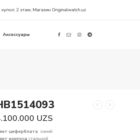
упол; 2 этаж; Магазин Originalwatch.uz
Аксессуары
HB1514093
4.100.000
UZS
вет циферблата
синий
вет корпуса
стальной