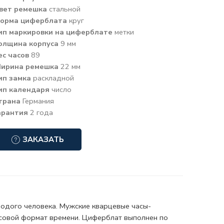
вет ремешка
стальной
орма циферблата
круг
ип маркировки на циферблате
метки
олщина корпуса
9 мм
ес часов
89
ирина ремешка
22 мм
ип замка
раскладной
ип календаря
число
трана
Германия
арантия
2 года
ЗАКАЗАТЬ
лодого человека. Мужские кварцевые часы-
асовой формат
времени. Циферблат выполнен по