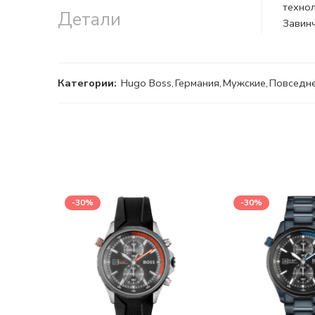
технол
Детали
Завин
Категории:
Hugo Boss
,
Германия
,
Мужские
,
Повседн
-30%
-30%