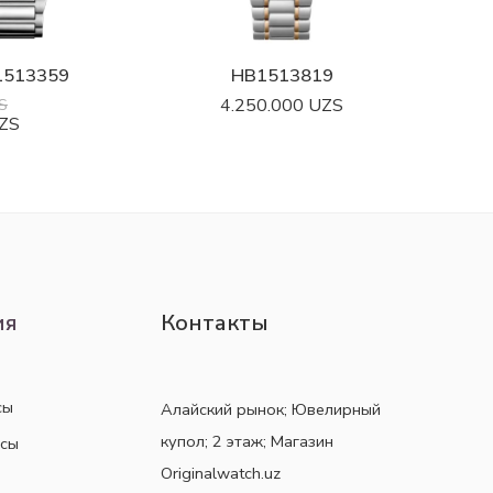
1513359
HB1513819
S
4.250.000
UZS
ZS
ия
Контакты
сы
Алайский рынок; Ювелирный
купол; 2 этаж; Магазин
асы
Originalwatch.uz