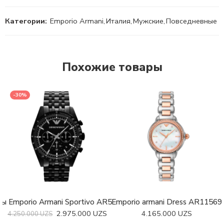
Категории:
Emporio Armani
,
Италия
,
Мужские
,
Повседневные
Похожие товары
-30%
сы Emporio Armani Sportivo AR5989
Emporio armani Dress AR11569
Керамические нару
2.975.000
UZS
4.165.000
UZS
4.250.000
UZS