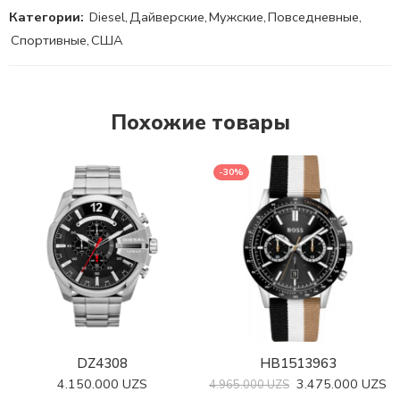
Категории:
Diesel
,
Дайверские
,
Мужские
,
Повседневные
,
Спортивные
,
США
Похожие товары
-30%
DZ4308
HB1513963
4.150.000
UZS
3.475.000
UZS
4.965.000
UZS