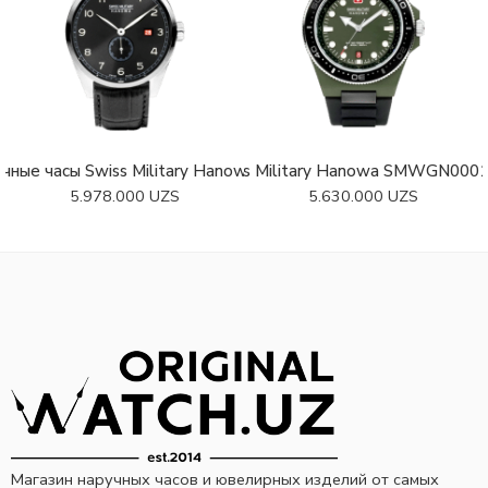
чные часы Swiss Military Hanowa SMWGB0000703
Swiss Military Hanowa SMWGN000
Swis
5.978.000
UZS
5.630.000
UZS
Магазин наручных часов и ювелирных изделий от самых