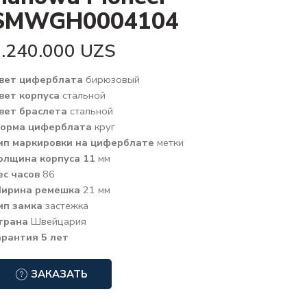
SMWGH0004104
5.240.000
UZS
вет циферблата
бирюзовый
вет корпуса
стальной
вет браслета
стальной
орма циферблата
круг
ип маркировки на циферблате
метки
олщина корпуса 11
мм
ес часов
86
ирина ремешка
21 мм
ип замка
застежка
трана
Швейцария
арантия 5 лет
ЗАКАЗАТЬ