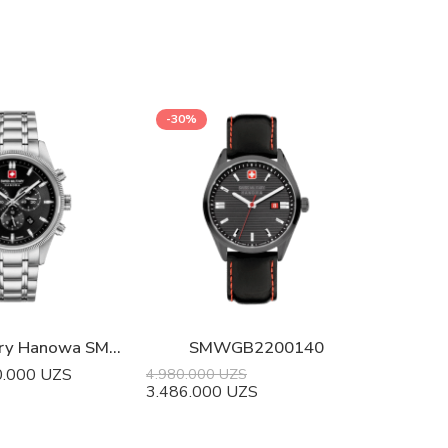
-30%
Swiss Military Hanowa SMWGI0003102
SMWGB2200140
0.000
UZS
4.980.000
UZS
3.486.000
UZS