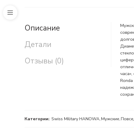
Мужск
Описание
совре
долгов
Детали
Диамет
стекло
Отзывы (0)
циферб
отличн
часа»
Ronda
надежн
сохран
Категории:
Swiss Military HANOWA
,
Мужские
,
Повсе