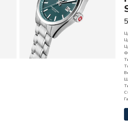
Ц
Ц
Ц
Ф
Т
Т
В
Ш
Т
С
Г