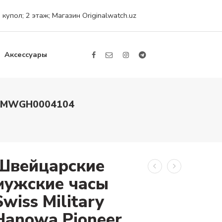
упол; 2 этаж; Магазин Originalwatch.uz
Аксессуары
r SMWGH0004104
Швейцарские
мужские часы
Swiss Military
Hanowa Pioneer