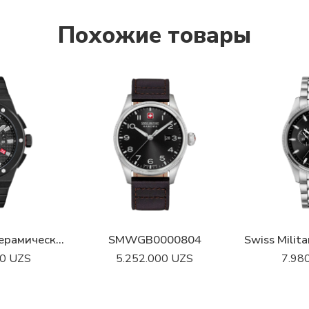
Похожие товары
Швейцарские керамические наручные часы Swiss Military Hanowa SMWGI0002280 с хронографом
SMWGB0000804
00
UZS
5.252.000
UZS
7.98