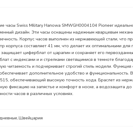
ие часы Swiss Military Hanowa SMWGH0004104 Pioneer идеально
менный дизайн. Эти часы оснащены надежным кварцевым механ
ечность. Корпус часов выполнен из нержавеющей стали, что пр
р корпуса составляет 41 мм, что делает их оптимальными для
защищает циферблат от царапин и сохраняет его первозданны
лат с индексами и и стрелками светящимися в темноте благод
ую читаемость и подчеркивает строгий стиль модели. Функция
, обеспечивает дополнительное удобство и функциональность. 
 515, обеспечивающий высокую точность хода. Браслет из нер
ую фиксацию на запястье и комфорт в носке, а водозащита до
ности часов в различных условиях.
дневные
,
Швейцария