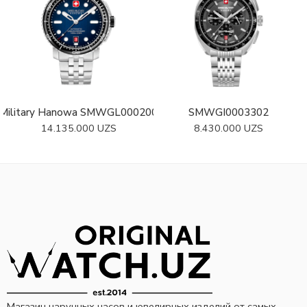
 Military Hanowa SMWGL0002002-SET
SMWGI0003302
14.135.000
UZS
8.430.000
UZS
Магазин наручных часов и ювелирных изделий от самых