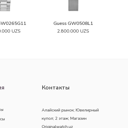
 GW0265G11
Guess GW0508L1
0.000
UZS
2.800.000
UZS
3.967.0
2.777.
ия
Контакты
сы
Алайский рынок; Ювелирный
купол; 2 этаж; Магазин
асы
Originalwatch.uz