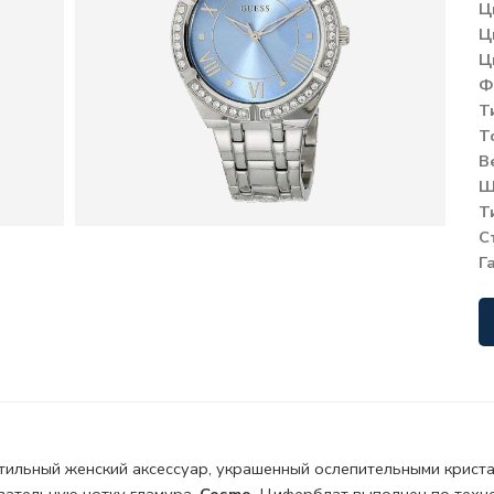
Ц
Ц
Ц
Ф
Т
Т
В
Ш
Т
С
Г
стильный женский аксессуар, украшенный ослепительными крист