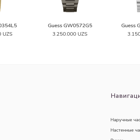
0354L5
Guess GW0572G5
Guess
0
UZS
3.250.000
UZS
3.15
Навигац
Наручные ча
Настенные ч