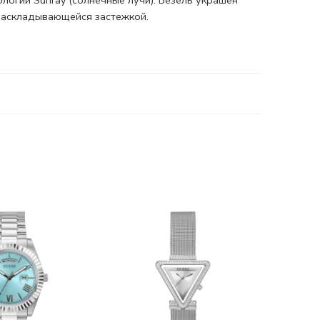
огии Sunray (солнечные лучи).
Безель
украшен
аскладывающейся застежкой.
-30%