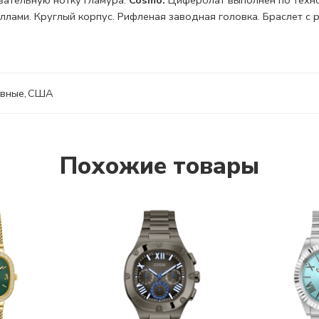
вательную нотку гламура.
Cosmo.
Циферблат выполнен по технол
ллами. Круглый корпус. Рифленая
заводная головка.
Браслет с
р
вные
,
США
Похожие товары