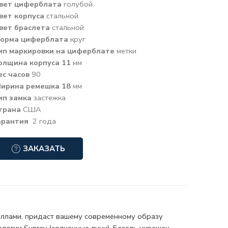
вет циферблата
голубой
вет корпуса
стальной
вет браслета
стальной
орма циферблата
круг
ип маркировки на циферблате
метки
олщина корпуса 11
мм
ес часов
90
ирина ремешка 18
мм
ип замка
застежка
трана
США
арантия
2 года
ЗАКАЗАТЬ
аллами, придаст вашему современному образу